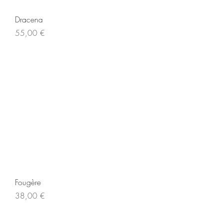
Dracena
Prix
55,00 €
Fougère
Prix
38,00 €