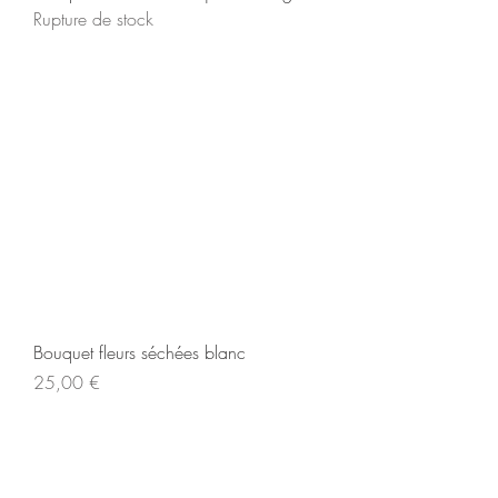
Rupture de stock
Bouquet fleurs séchées blanc
Prix
25,00 €