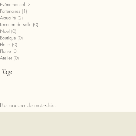
Événementiel
(2)
2 posts
Partenaires
(1)
1 post
Actualité
(2)
2 posts
Location de salle
(0)
0 post
Noël
(0)
0 post
Boutique
(0)
0 post
Fleurs
(0)
0 post
Plante
(0)
0 post
Atelier
(0)
0 post
Tags
Pas encore de mots-clés.