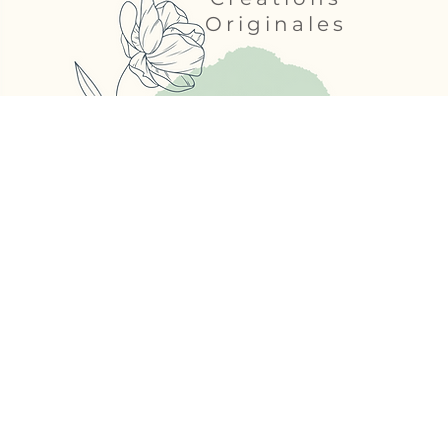
Originales
MA Décoflorale
31 rue Victor Hugo - 49500 Segr