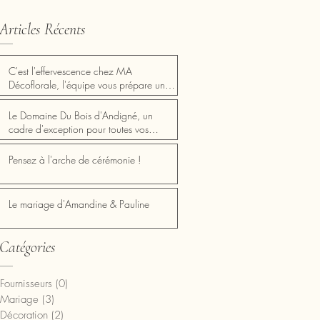
Articles Récents
C'est l'effervescence chez MA
Décoflorale, l'équipe vous prépare une
Saint Valentin inoubliable Mercredi 14
Février✨ 💖✨ Fêtez l'amour avec les
Le Domaine Du Bois d'Andigné, un
nouveautés MA Décoflorale! ✨💖
cadre d'exception pour toutes vos
réceptions!
Pensez à l'arche de cérémonie !
Le mariage d'Amandine & Pauline
Catégories
Fournisseurs
(0)
0 post
Mariage
(3)
3 posts
Décoration
(2)
2 posts