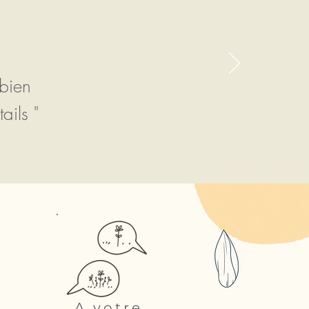
 bien
ails "
A votre