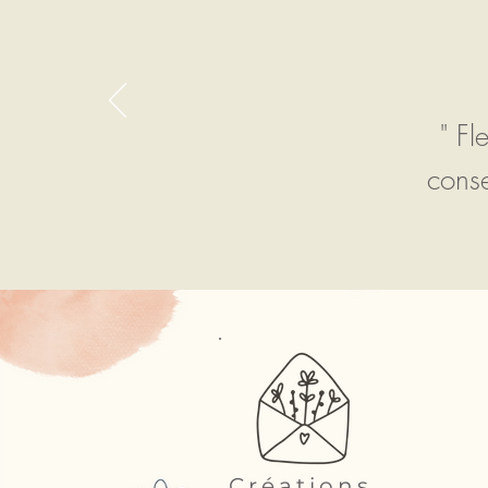
" Fl
conse
Créations