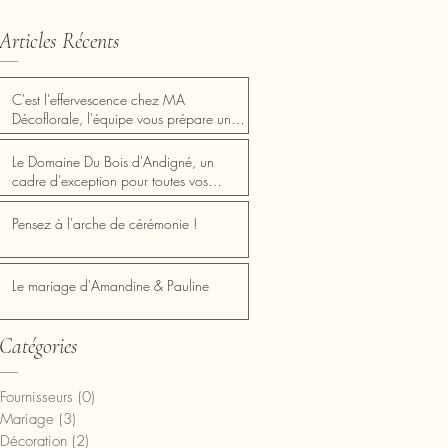
Articles Récents
C'est l'effervescence chez MA
Décoflorale, l'équipe vous prépare une
Saint Valentin inoubliable Mercredi 14
Février✨ 💖✨ Fêtez l'amour avec les
Le Domaine Du Bois d'Andigné, un
nouveautés MA Décoflorale! ✨💖
cadre d'exception pour toutes vos
réceptions!
Pensez à l'arche de cérémonie !
Le mariage d'Amandine & Pauline
Catégories
Fournisseurs
(0)
0 post
Mariage
(3)
3 posts
Décoration
(2)
2 posts