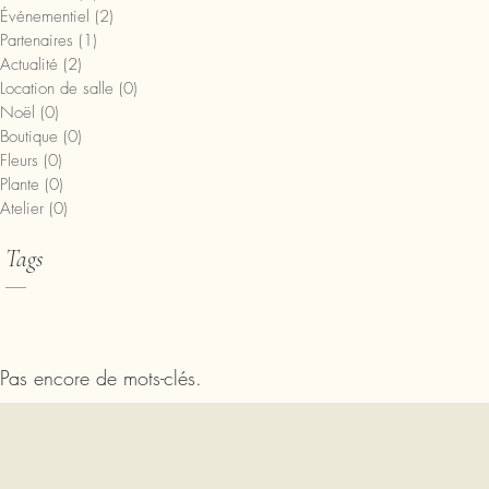
Événementiel
(2)
2 posts
Partenaires
(1)
1 post
Actualité
(2)
2 posts
Location de salle
(0)
0 post
Noël
(0)
0 post
Boutique
(0)
0 post
Fleurs
(0)
0 post
Plante
(0)
0 post
Atelier
(0)
0 post
Tags
Pas encore de mots-clés.