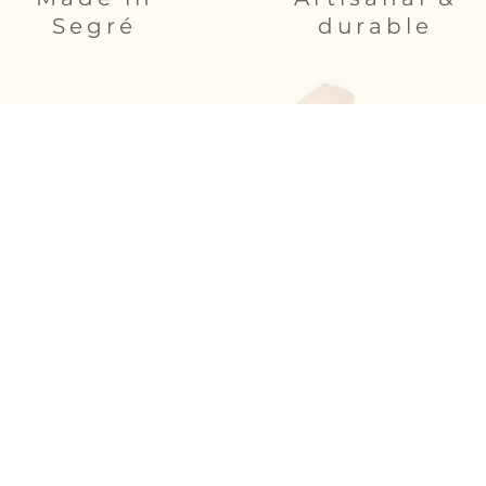
Segré
durable
é