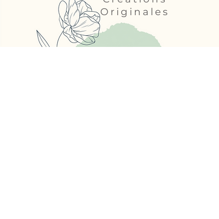
Originales
MA Décoflorale
31 rue Victor Hugo - 49500 Segr