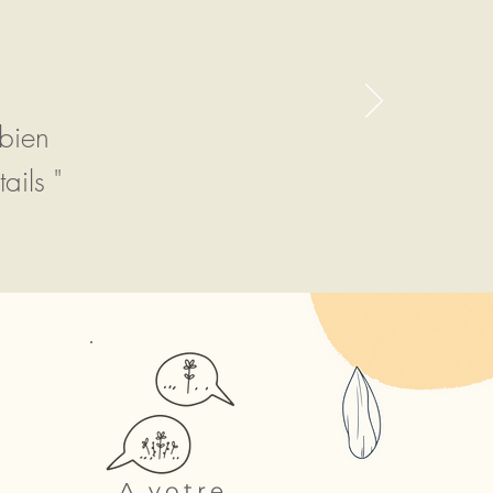
 bien
ails "
A votre