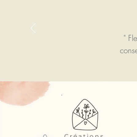
" Fl
conse
Créations