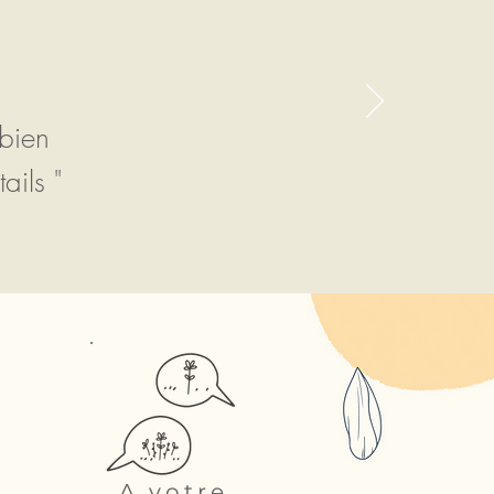
 bien
ails "
A votre