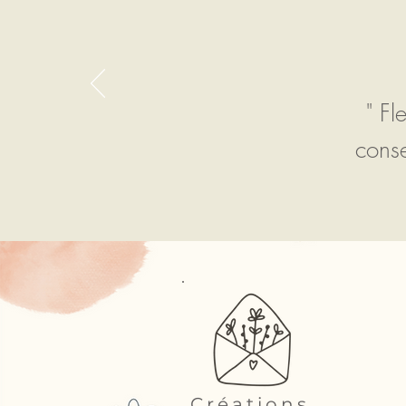
" Fl
conse
Créations