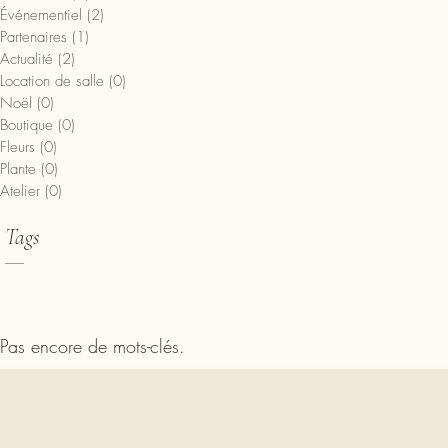
Événementiel
(2)
2 posts
Partenaires
(1)
1 post
Actualité
(2)
2 posts
Location de salle
(0)
0 post
Noël
(0)
0 post
Boutique
(0)
0 post
Fleurs
(0)
0 post
Plante
(0)
0 post
Atelier
(0)
0 post
Tags
Pas encore de mots-clés.