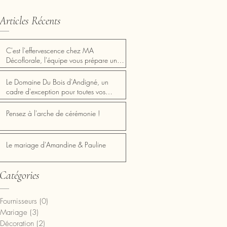
Articles Récents
C'est l'effervescence chez MA
Décoflorale, l'équipe vous prépare une
Saint Valentin inoubliable Mercredi 14
ire
Février✨ 💖✨ Fêtez l'amour avec les
Le Domaine Du Bois d'Andigné, un
nouveautés MA Décoflorale! ✨💖
cadre d'exception pour toutes vos
réceptions!
Pensez à l'arche de cérémonie !
Le mariage d'Amandine & Pauline
Catégories
ne
Fournisseurs
(0)
0 post
Mariage
(3)
3 posts
la
Décoration
(2)
2 posts
t