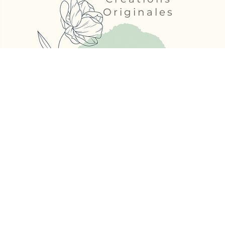
Originales
MA Décoflorale
31 rue Victor Hugo - 49500 Segr