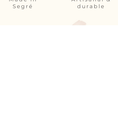
Segré
durable
é